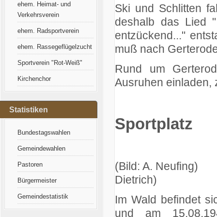
ehem. Heimat- und
Ski und Schlitten f
Verkehrsverein
deshalb das Lied "
ehem. Radsportverein
entzückend..." ents
muß nach Gerterode
ehem. Rassegeflügelzucht
Sportverein "Rot-Weiß"
Rund um Gerterode
Kirchenchor
Ausruhen einladen, 
Statistiken
Sportplatz
Bundestagswahlen
Gemeindewahlen
(Bild: A. N
Pastoren
Dietrich)
Bürgermeister
Gemeindestatistik
Im Wald befindet si
und am 15.08.19