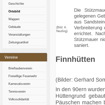
Geschichte
Die Stützmau
Ortsbild
gelegenen Gebä
Wappen
aus Sandstein
Verbreiterung
Gebäude
(Bild: A.
Neufing)
errichtet. Na
Veranstaltungen
Stützmauer ni
Zeitungsartikel
saniert.
Finnhütten
Vereine
Brieftaubenverein
Freiwillige Feuerwehr
(Bilder: Gerhard So
Karnevalsverein
In den 90ern wurden
Tennisverein
Hüttengrund gebau
Volkssolidarität
Päuschen machen be