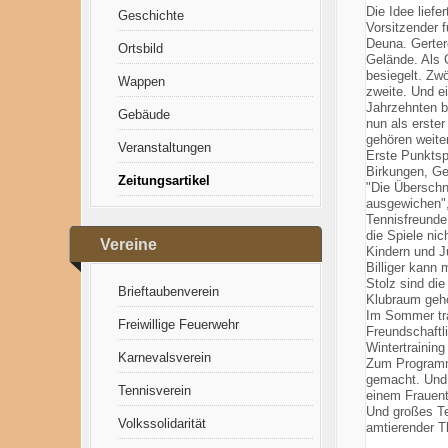
Die Idee lief
Geschichte
Vorsitzender 
Deuna. Gertero
Ortsbild
Gelände. Als 
besiegelt. Zwö
Wappen
zweite. Und ei
Jahrzehnten be
Gebäude
nun als erster
gehören weite
Veranstaltungen
Erste Punktsp
Birkungen, Ge
Zeitungsartikel
"Die Überschn
ausgewichen",
Tennisfreunde 
die Spiele nic
Vereine
Kindern und Ju
Billiger kann
Stolz sind die
Brieftaubenverein
Klubraum gehö
Im Sommer tra
Freiwillige Feuerwehr
Freundschaftl
Wintertraining
Karnevalsverein
Zum Programm 
gemacht. Und 
Tennisverein
einem Frauentu
Und großes Te
Volkssolidarität
amtierender T