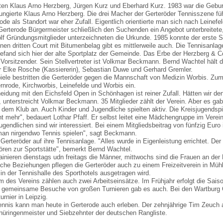
erten Klaus Arno Herzberg, Jürgen Kurz und Eberhard Kurz. 1983 war die Gebur
fungierte Klaus Arno Herzberg. Die drei Macher der Gerteröder Tennisszene 
de als Standort war eher Zufall. Eigentlich orientierte man sich nach Leinefe
Gerterode Bürgermeister schließlich den Suchenden ein Angebot unterbreitete
lf Gründungsmitglieder unterzeichneten die Urkunde. 1985 konnte der erste Sa
nen dritten Court mit Bitumenbelag gibt es mittlerweile auch. Die Tennisanla
fand sich hier der alte Sportplatz der Gemeinde. Das Erbe der Herzberg & Co.
 Vorsitzender. Sein Stellvertreter ist Volkmar Beckmann. Bernd Wachtel hält 
r Elke Rosche (Kassiererin), Sebastian Duwe und Gerhard Gremler.
iele bestritten die Gerteröder gegen die Mannschaft von Medizin Worbis. Zum
rnrode, Kirchworbis, Leinefelde und Worbis ein.
eidung mit den Eichsfeld Open in Schönhagen ist reiner Zufall. Hätten wir de
 unterstreicht Volkmar Beckmann. 35 Mitglieder zählt der Verein. Aber es ga
dem Klub an. Auch Kinder und Jugendliche spielten aktiv. Die Kreisjugendspie
ht mehr", bedauert Lothar Pfaff. Er selbst leitet eine Mädchengruppe im Vere
gendlichen sind wir interessiert. Bei einem Mitgliedsbeitrag von fünfzig Euro 
 man nirgendwo Tennis spielen", sagt Beckmann.
 Gerteröder auf ihre Tennisanlage. "Alles wurde in Eigenleistung errichtet. De
ren zur Sportstätte", bemerkt Bernd Wachtel.
inieren dienstags udn freitags die Männer, mittwochs sind die Frauen an der
iche Beziehungen pflegen die Gerteröder auch zu einem Freizeitverein in Müh
 in der Tennishalle des Sporthotels ausgetragen wird.
des Vereins zählen auch zwei Arbeitseinsätze. Im Frühjahr erfolgt die Saison
gemeinsame Besuche von großen Turnieren gab es auch. Bei den Wartburg O
rnier in Leipzig.
nnis kann man heute in Gerterode auch erleben. Der zehnjährige Tim Zeuch 
hüringenmeister und Siebzehnter der deutschen Rangliste.