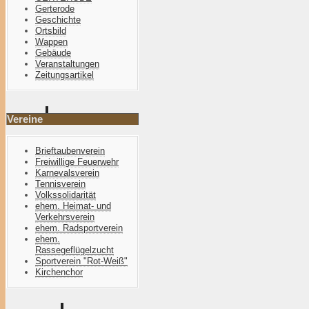
Gerterode
Geschichte
Ortsbild
Wappen
Gebäude
Veranstaltungen
Zeitungsartikel
Vereine
Brieftaubenverein
Freiwillige Feuerwehr
Karnevalsverein
Tennisverein
Volkssolidarität
ehem. Heimat- und
Verkehrsverein
ehem. Radsportverein
ehem.
Rassegeflügelzucht
Sportverein "Rot-Weiß"
Kirchenchor