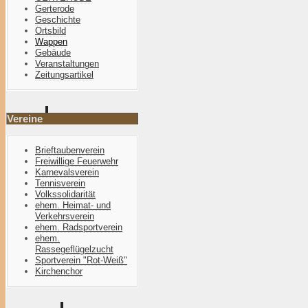
Gerterode
Geschichte
Ortsbild
Wappen
Gebäude
Veranstaltungen
Zeitungsartikel
Vereine
Brieftaubenverein
Freiwillige Feuerwehr
Karnevalsverein
Tennisverein
Volkssolidarität
ehem. Heimat- und
Verkehrsverein
ehem. Radsportverein
ehem.
Rassegeflügelzucht
Sportverein "Rot-Weiß"
Kirchenchor