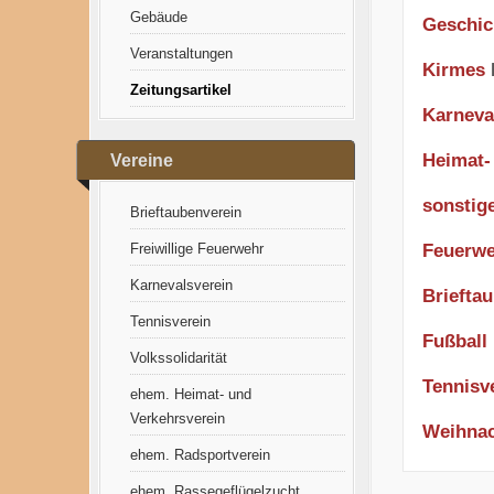
Gebäude
Geschic
Veranstaltungen
Kirmes
Zeitungsartikel
Karneva
Heimat-
Vereine
sonstig
Brieftaubenverein
Freiwillige Feuerwehr
Feuerw
Karnevalsverein
Briefta
Tennisverein
Fußball
Volkssolidarität
Tennisv
ehem. Heimat- und
Verkehrsverein
Weihnac
ehem. Radsportverein
ehem. Rassegeflügelzucht